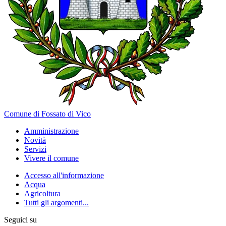
Comune di Fossato di Vico
Amministrazione
Novità
Servizi
Vivere il comune
Accesso all'informazione
Acqua
Agricoltura
Tutti gli argomenti...
Seguici su