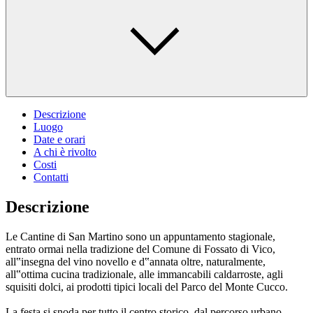
Descrizione
Luogo
Date e orari
A chi è rivolto
Costi
Contatti
Descrizione
Le Cantine di San Martino sono un appuntamento stagionale,
entrato ormai nella tradizione del Comune di Fossato di Vico,
all‟insegna del vino novello e d‟annata oltre, naturalmente,
all‟ottima cucina tradizionale, alle immancabili caldarroste, agli
squisiti dolci, ai prodotti tipici locali del Parco del Monte Cucco.
La festa si snoda per tutto il centro storico, dal percorso urbano