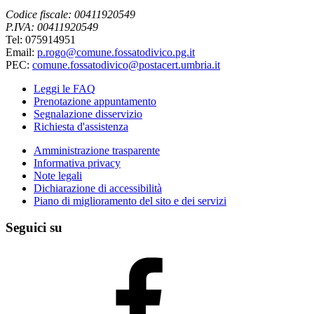
Codice fiscale: 00411920549
P.IVA: 00411920549
Tel: 075914951
Email:
p.rogo@comune.fossatodivico.pg.it
PEC:
comune.fossatodivico@postacert.umbria.it
Leggi le FAQ
Prenotazione appuntamento
Segnalazione disservizio
Richiesta d'assistenza
Amministrazione trasparente
Informativa privacy
Note legali
Dichiarazione di accessibilità
Piano di miglioramento del sito e dei servizi
Seguici su