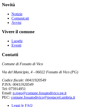
Novità
Notizie
Comunicati
Avvisi
Vivere il comune
Luoghi
Eventi
Contatti
Comune di Fossato di Vico
Via del Municipio, 4 - 06022 Fossato di Vico (PG)
Codice fiscale: 00411920549
P.IVA: 00411920549
Tel: 075914951
Email:
p.rogo@comune.fossatodivico.pg.it
PEC:
comune.fossatodivico@postacert.umbria.it
Leggi le FAQ