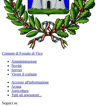
Comune di Fossato di Vico
Amministrazione
Novità
Servizi
Vivere il comune
Accesso all'informazione
Acqua
Agricoltura
Tutti gli argomenti...
Seguici su