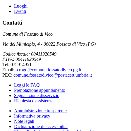
Luoghi
Eventi
Contatti
Comune di Fossato di Vico
Via del Municipio, 4 - 06022 Fossato di Vico (PG)
Codice fiscale: 00411920549
P.IVA: 00411920549
Tel: 075914951
Email:
p.rogo@comune.fossatodivico.pg.it
PEC:
comune.fossatodivico@postacert.umbria.it
Leggi le FAQ
Prenotazione appuntamento
Segnalazione disservizio
Richiesta d'assistenza
Amministrazione trasparente
Informativa privacy
Note legali
Dichiarazione di accessibilità