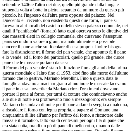
settembre 1406 e l'altro dei due, quello più grande dalla lunga e
stupenda volta a botte in pietra, separato da un muro da questo più
piccolo, ha l'ingresso dall'altra parte opposta del palazzo. Nel
Duecento e Trecento, non esistendo questi due forni, il pane si
faceva in altri locali del castello o dello stesso palazzo comunale, nei
quali il “panifacola” (fornaio) fatto ogni operava sotto le direttive dei
due massarii eletti in collegio comunale, che curavano l’asseptum
panis secundum valorem grani; ma naturalmente era possibile
cuocere il pane anche sul focolare di casa propria. Inoltre bisogna
fare la distinzione tra il forno del pan venale, che appunto fa il pane
e lo vende, ed il forno dei particolari, quello più grande, che cuoce
pane che le massaie portano da casa.
Il Forno del pan venale è stato in funzione fino agli anni della prima
guerra mondiale e l'altro fino al 1953, cioè fino alla morte dell'ultimo
fornaio che lo gestiva, Mariano Merollini. Fino a questa data le
famiglie andavano a macinar grano al molino e le massaie facevano
il pane in casa, avvertite da Mariano circa l'ora in cui dovevano
portare il pane al forno, per turni di cottura che cominciavano anche
alle due di notte e si protraevano fino a mezzogiorno; era sempre
Mariano che andava di notte per il pane a dare la sveglia a qualcuna,
a riscaldare il forno con legna propria, a pagare al Comune una
cinquantina di lire all'anno per l'affitto del forno, a riscuotere dalle
massaie il fornatico, fatto ora di centesimi per ogni fila di pane che
era stata cotta, ora di un pò di pane di quello cotto, quando dalle
saccocce non saltava fuori neanche un centesimo. Quando il pane