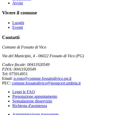
Avvisi
Vivere il comune
Luoghi
Eventi
Contatti
Comune di Fossato di Vico
Via del Municipio, 4 - 06022 Fossato di Vico (PG)
Codice fiscale: 00411920549
P.IVA: 00411920549
Tel: 075914951
Email:
p.rogo@comune.fossatodivico.pg.it
PEC:
comune.fossatodivico@postacert.umbria.it
Leggi le FAQ
Prenotazione appuntamento
Segnalazione disservizio
Richiesta d'assistenza
Amministrazione trasparente