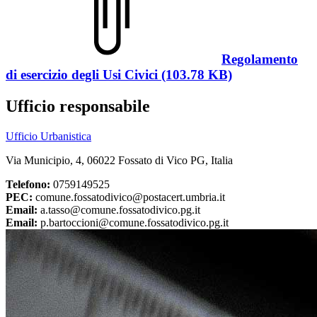
Regolamento
di esercizio degli Usi Civici (103.78 KB)
Ufficio responsabile
Ufficio Urbanistica
Via Municipio, 4, 06022 Fossato di Vico PG, Italia
Telefono:
0759149525
PEC:
comune.fossatodivico@postacert.umbria.it
Email:
a.tasso@comune.fossatodivico.pg.it
Email:
p.bartoccioni@comune.fossatodivico.pg.it