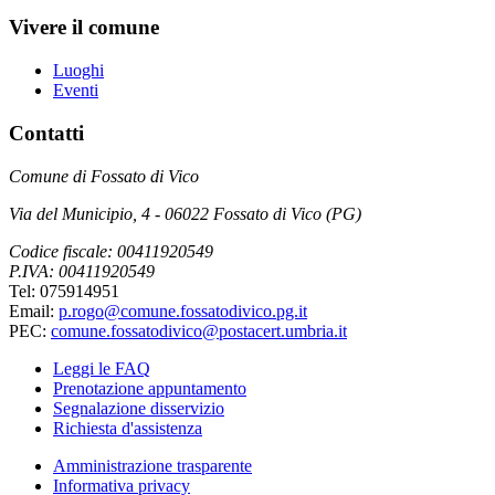
Vivere il comune
Luoghi
Eventi
Contatti
Comune di Fossato di Vico
Via del Municipio, 4 - 06022 Fossato di Vico (PG)
Codice fiscale: 00411920549
P.IVA: 00411920549
Tel: 075914951
Email:
p.rogo@comune.fossatodivico.pg.it
PEC:
comune.fossatodivico@postacert.umbria.it
Leggi le FAQ
Prenotazione appuntamento
Segnalazione disservizio
Richiesta d'assistenza
Amministrazione trasparente
Informativa privacy