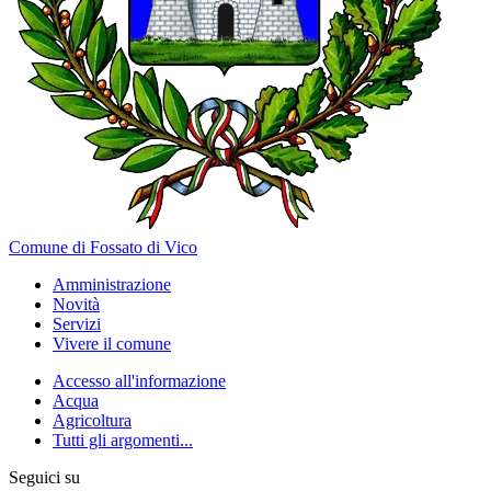
Comune di Fossato di Vico
Amministrazione
Novità
Servizi
Vivere il comune
Accesso all'informazione
Acqua
Agricoltura
Tutti gli argomenti...
Seguici su